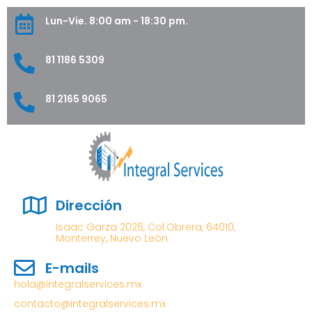
Lun-Vie. 8:00 am - 18:30 pm.
81 1186 5309
81 2165 9065
Dirección
Isaac Garza 2026, Col.Obrera, 64010,
Monterrey, Nuevo León
E-mails
hola@integralservices.mx
contacto@integralservices.mx