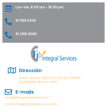
Lun-Vie. 8:00 am - 18:30 pm.
81 1186 5309
81 2165 9065
Dirección
Isaac Garza 2026, Col.Obrera, 64010,
Monterrey, Nuevo León
E-mails
hola@integralservices.mx
contacto@integralservices.mx