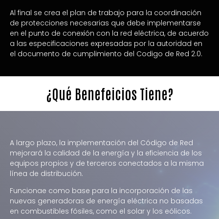
Al final se crea el plan de trabajo para la coordinación
de protecciones necesarias que debe implementarse
en el punto de conexión con la red eléctrica, de acuerdo
a las especificaciones expresadas por la autoridad en
el documento de cumplimiento del Codigo de Red 2.0.
¿Qué Benefeicios Tiene?
A largo plazo, la implementación del Código de Red
mejorará la calidad de la energía y la eficiencia de los
equipos propios y de terceros conectados a la misma
línea de distribución.
Funcionae como base para la incorporación de las
nuevas generadoras de energía eléctrica no basadas
en combustibles fósiles, como el solar y los eólicos.