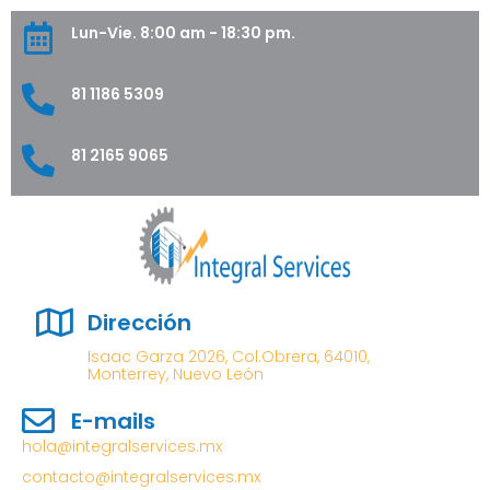
Lun-Vie. 8:00 am - 18:30 pm.
81 1186 5309
81 2165 9065
Dirección
Isaac Garza 2026, Col.Obrera, 64010,
Monterrey, Nuevo León
E-mails
hola@integralservices.mx
contacto@integralservices.mx